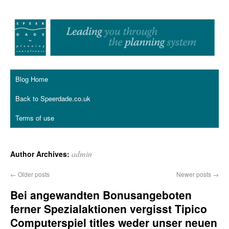
Blog Home
Back to Speerdade.co.uk
Terms of use
admin
Author Archives:
←
Older posts
Newer posts
→
Bei angewandten Bonusangeboten
ferner Spezialaktionen vergisst Tipico
Computerspiel titles weder unser neuen