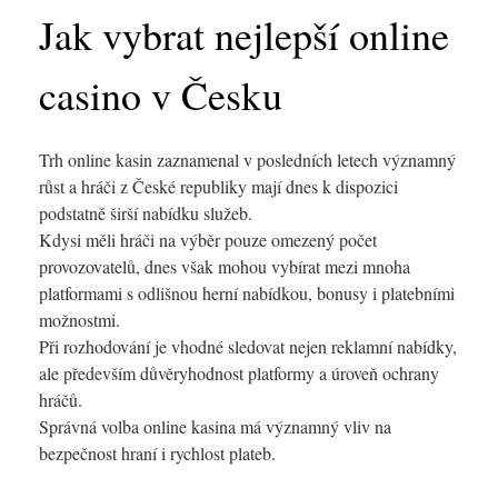
Jak vybrat nejlepší online
casino v Česku
Trh online kasin zaznamenal v posledních letech významný
růst a hráči z České republiky mají dnes k dispozici
podstatně širší nabídku služeb.
Kdysi měli hráči na výběr pouze omezený počet
provozovatelů, dnes však mohou vybírat mezi mnoha
platformami s odlišnou herní nabídkou, bonusy i platebními
možnostmi.
Při rozhodování je vhodné sledovat nejen reklamní nabídky,
ale především důvěryhodnost platformy a úroveň ochrany
hráčů.
Správná volba online kasina má významný vliv na
bezpečnost hraní i rychlost plateb.