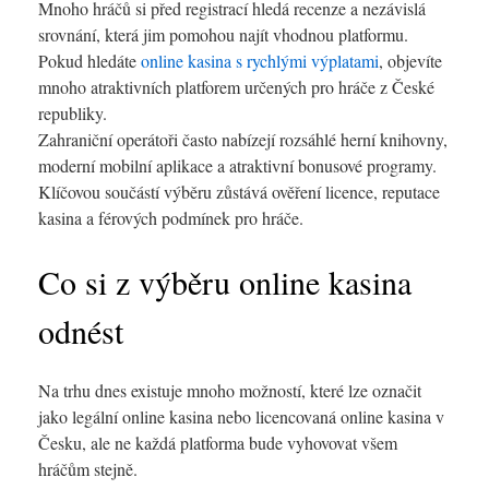
Mnoho hráčů si před registrací hledá recenze a nezávislá
srovnání, která jim pomohou najít vhodnou platformu.
Pokud hledáte
online kasina s rychlými výplatami
, objevíte
mnoho atraktivních platforem určených pro hráče z České
republiky.
Zahraniční operátoři často nabízejí rozsáhlé herní knihovny,
moderní mobilní aplikace a atraktivní bonusové programy.
Klíčovou součástí výběru zůstává ověření licence, reputace
kasina a férových podmínek pro hráče.
Co si z výběru online kasina
odnést
Na trhu dnes existuje mnoho možností, které lze označit
jako legální online kasina nebo licencovaná online kasina v
Česku, ale ne každá platforma bude vyhovovat všem
hráčům stejně.