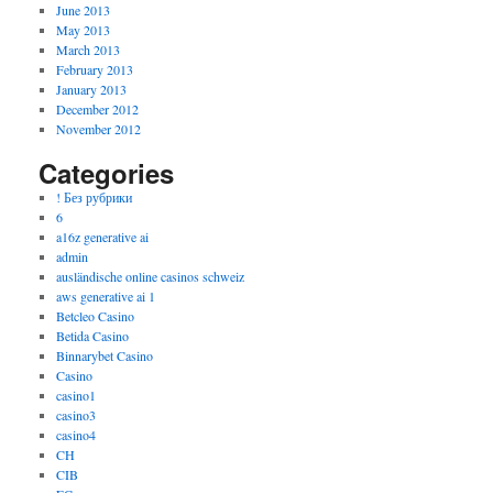
June 2013
May 2013
March 2013
February 2013
January 2013
December 2012
November 2012
Categories
! Без рубрики
6
a16z generative ai
admin
ausländische online casinos schweiz
aws generative ai 1
Betcleo Casino
Betida Casino
Binnarybet Casino
Casino
casino1
casino3
casino4
CH
CIB