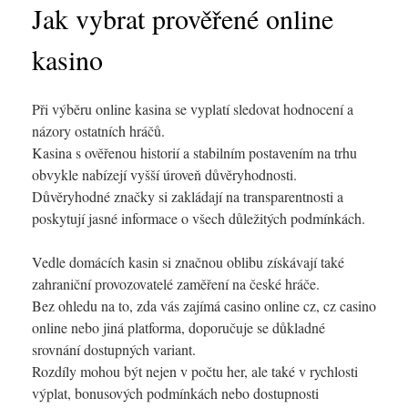
Jak vybrat prověřené online
kasino
Při výběru online kasina se vyplatí sledovat hodnocení a
názory ostatních hráčů.
Kasina s ověřenou historií a stabilním postavením na trhu
obvykle nabízejí vyšší úroveň důvěryhodnosti.
Důvěryhodné značky si zakládají na transparentnosti a
poskytují jasné informace o všech důležitých podmínkách.
Vedle domácích kasin si značnou oblibu získávají také
zahraniční provozovatelé zaměření na české hráče.
Bez ohledu na to, zda vás zajímá casino online cz, cz casino
online nebo jiná platforma, doporučuje se důkladné
srovnání dostupných variant.
Rozdíly mohou být nejen v počtu her, ale také v rychlosti
výplat, bonusových podmínkách nebo dostupnosti