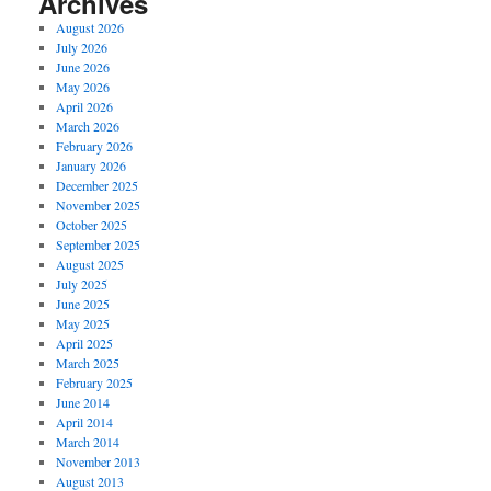
Archives
August 2026
July 2026
June 2026
May 2026
April 2026
March 2026
February 2026
January 2026
December 2025
November 2025
October 2025
September 2025
August 2025
July 2025
June 2025
May 2025
April 2025
March 2025
February 2025
June 2014
April 2014
March 2014
November 2013
August 2013